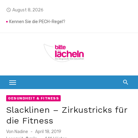
Zum
August 8, 2026
access_time
Inhalt
Interdentalreinigung – So gelingt sie am besten
springen
Kennen Sie die PECH-Regel?
Do-It-Yourself: Selbstgemachte Badebomben
Unfallfrei durch den Sommersport
Sommer, Sonne, Salbei
Dentinhypersensibilität
Rückenfit im Job
Faltenalarm
Edamame
GESUNDHEIT & FITNESS
Canyoning
Slacklinen – Zirkustricks für
die Fitness
Von
Nadine
Veröffentlicht
April 18, 2019
am