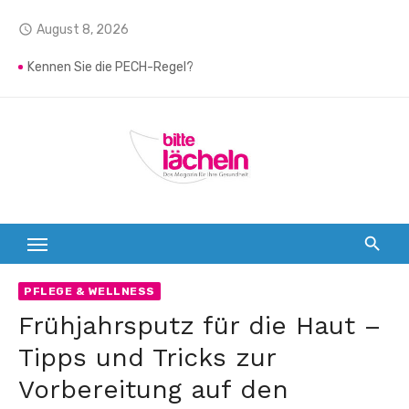
Zum
August 8, 2026
access_time
Inhalt
springen
Interdentalreinigung – So gelingt sie am besten
Kennen Sie die PECH-Regel?
Do-It-Yourself: Selbstgemachte Badebomben
Unfallfrei durch den Sommersport
Sommer, Sonne, Salbei
Dentinhypersensibilität
Rückenfit im Job
Faltenalarm
Edamame
PFLEGE & WELLNESS
Canyoning
Frühjahrsputz für die Haut –
Tipps und Tricks zur
Vorbereitung auf den