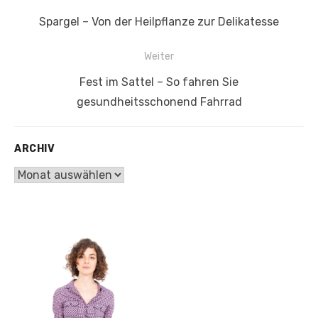
Beitrags-
Vorheriger
Spargel – Von der Heilpflanze zur Delikatesse
Navigation
Beitrag:
Weiter
Nächster
Fest im Sattel – So fahren Sie
Beitrag:
gesundheitsschonend Fahrrad
ARCHIV
ARCHIV