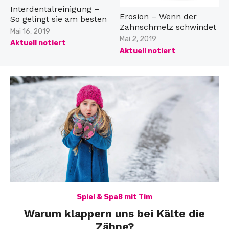
Interdentalreinigung –
Erosion – Wenn der
So gelingt sie am besten
Zahnschmelz schwindet
Veröffentlicht
Mai 16, 2019
Veröffentlicht
Mai 2, 2019
am
Aktuell notiert
am
Aktuell notiert
Spiel & Spaß mit Tim
Warum klappern uns bei Kälte die
Zähne?