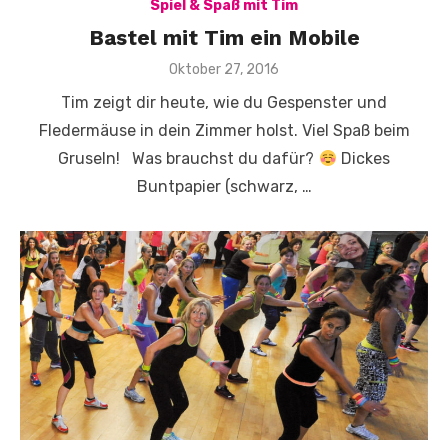
Spiel & Spaß mit Tim
Bastel mit Tim ein Mobile
Veröffentlicht
Oktober 27, 2016
am
Tim zeigt dir heute, wie du Gespenster und
Fledermäuse in dein Zimmer holst. Viel Spaß beim
Gruseln! Was brauchst du dafür?
Dickes
Buntpapier (schwarz, …