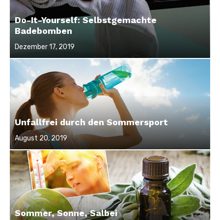
Do-It-Yourself: Selbstgemachte
Badebomben
Veröffentlicht
Dezember 17, 2019
am
Unfallfrei durch den Sommersport
Veröffentlicht
August 20, 2019
am
Sommer, Sonne, Salbei