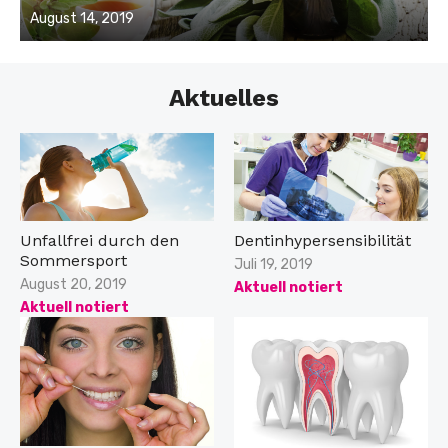
Veröffentlicht
August 14, 2019
am
Aktuelles
Unfallfrei durch den
Dentinhypersensibilität
Sommersport
Veröffentlicht
Juli 19, 2019
am
Veröffentlicht
August 20, 2019
Aktuell notiert
am
Aktuell notiert