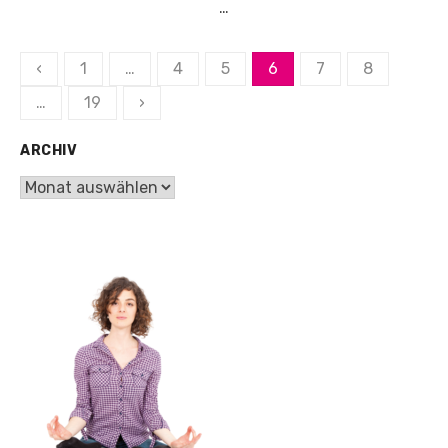
…
‹
1
…
4
5
6
7
8
Beitrags-
…
19
›
Navigation
ARCHIV
ARCHIV